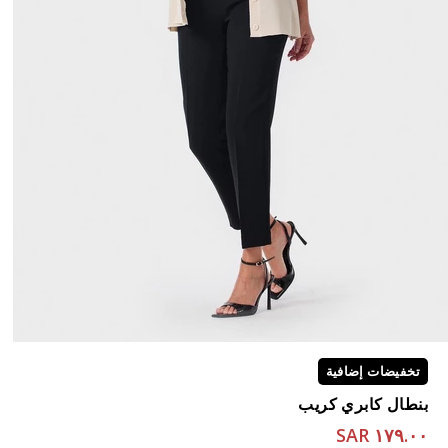
تخفيضات إضافية
بنطال كابري كريب
١٧٩.٠٠ SAR