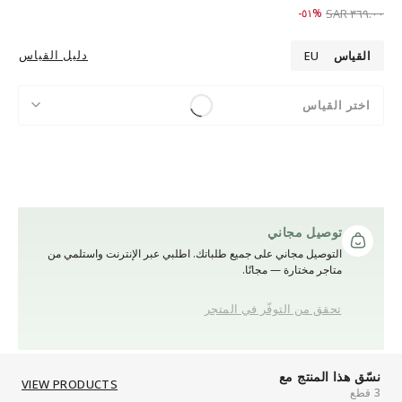
Price reduced from
to ١٧٩.٠٠ SAR
%٥١-
٣٦٩.٠٠ SAR
دليل القياس
القياس
EU
اختر القياس
توصيل مجاني
التوصيل مجاني على جميع طلباتك. اطلبي عبر الإنترنت واستلمي من
متاجر مختارة — مجانًا.
تحقق من التوفّر في المتجر
نسّق هذا المنتج مع
VIEW PRODUCTS
3 قطع