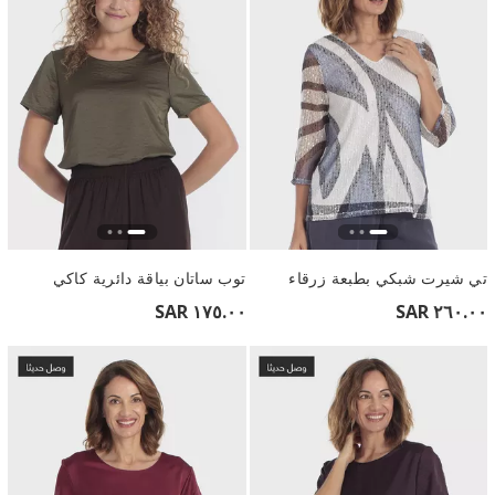
تي شيرت شبكي بطبعة زرقاء
توب ساتان بياقة دائرية كاكي
١٧٥.٠٠ SAR
٢٦٠.٠٠ SAR