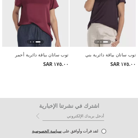
توب ساتان بياقة دائرية بني
توب ساتان بياقة دائرية أحمر
١٧٥.٠٠ SAR
١٧٥.٠٠ SAR
اشترك في نشرتنا الإخبارية
لقد قرأت وأوافق على
سياسة الخصوصية