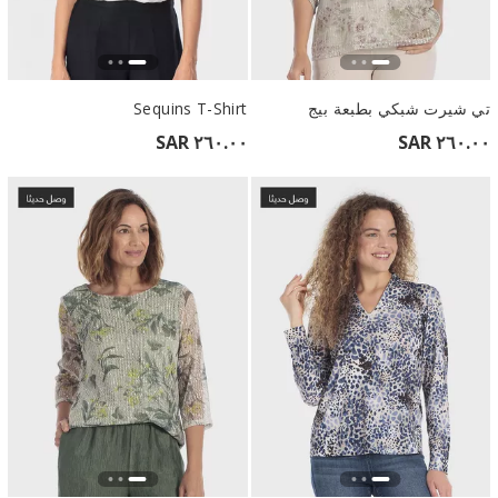
تي شيرت شبكي بطبعة بيج
Sequins T-Shirt
٢٦٠.٠٠ SAR
٢٦٠.٠٠ SAR