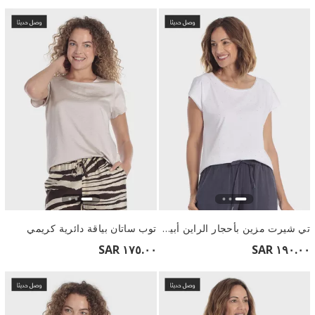
تي شيرت مزين بأحجار الراين أبيض
توب ساتان بياقة دائرية كريمي
١٧٥.٠٠ SAR
١٩٠.٠٠ SAR