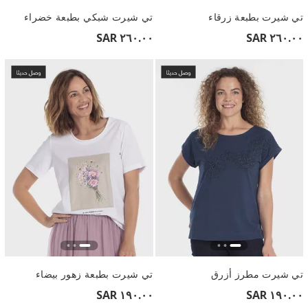
تي شيرت بطبعة زرقاء
تي شيرت شبكي بطبعة خضراء
٢٦٠.٠٠ SAR
٢٦٠.٠٠ SAR
تي شيرت مطرز أزرق
تي شيرت بطبعة زهور بيضاء
١٩٠.٠٠ SAR
١٩٠.٠٠ SAR