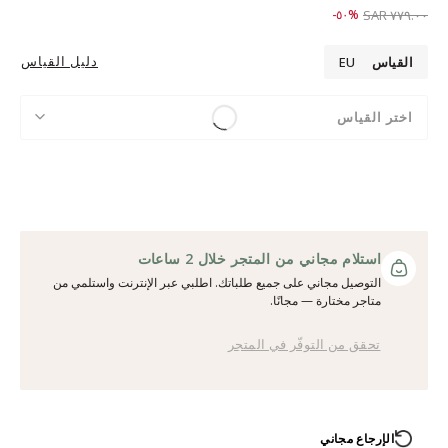
Price reduced from
to ٣٨٩.٠٠ SAR
%٥٠-
٧٧٩.٠٠ SAR
دليل القياس
القياس
EU
اختر القياس
استلام مجاني من المتجر خلال 2 ساعات
التوصيل مجاني على جميع طلباتك. اطلبي عبر الإنترنت واستلمي من
متاجر مختارة — مجانًا.
تحقق من التوفّر في المتجر
الإرجاع مجاني