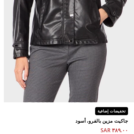
تخفيضات إضافية
جاكيت مزين بالفرو، أسود
٣٨٩.٠٠ SAR