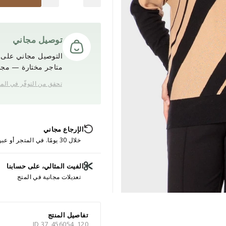
توصيل مجاني
التوصيل مجاني على ج
متاجر مختارة — مجانً
تحقق من التوفّر في الم
الإرجاع مجاني
خلال 30 يومًا. في المتجر أو عبر الإنترنت.
الفيت المثالي، على حسابنا
تعديلات مجانية في المتج
تفاصيل المنتج
ID 37_456054_120