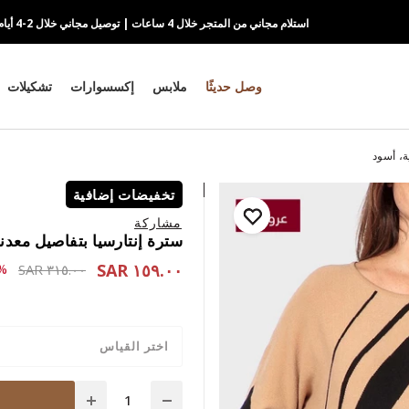
استلام مجاني من المتجر خلال 4 ساعات | توصيل مجاني خلال 2-4 أيام
وصل حديثًا
ملابس
إكسسوارات
تشكيلات
ة، أسود
تخفيضات إضافية
مشاركة
سترة إنتارسيا بتفاصيل معدن
١٥٩.٠٠ SAR
 reduced from
to ١٥٩.٠٠ SAR
٥٠-
٣١٥.٠٠ SAR
اختر القياس
Quantity