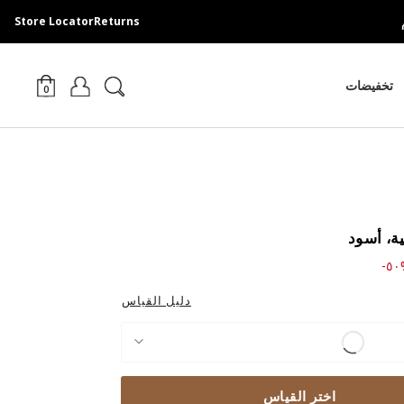
Store Locator
Returns
تخفيضات
0
ية، أسود
Price
%
دليل القياس
اختر القياس