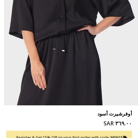
أوفرشيرت أسود
٣٦٩.٠٠ SAR
Register & Get 15% Off on your first order with code:
NEW15