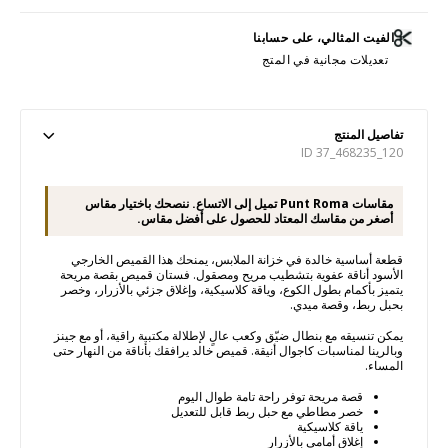
الفيت المثالي، على حسابنا
تعديلات مجانية في المتج
تفاصيل المنتج
ID 37_468235_120
مقاسات Punt Roma تميل إلى الاتساع. ننصحك باختيار مقاس
أصغر من مقاسك المعتاد للحصول على أفضل مقاس.
قطعة أساسية خالدة في خزانة الملابس، يمنحك هذا القميص الخارجي
الأسود أناقة عفوية بتشطيب مريح ومصقول. فستان قميص بقصة مريحة
يتميز بأكمام بطول الكوع، وياقة كلاسيكية، وإغلاق جزئي بالأزرار، وخصر
بحبل ربط، وقصة ميدي.
يمكن تنسيقه مع بنطال ضيّق وكعب عالٍ لإطلالة مكتبية راقية، أو مع جينز
وبالرينا لمناسبات كاجوال أنيقة. قميص خالد يرافقك بأناقة من النهار حتى
المساء.
قصة مريحة توفر راحة تامة طوال اليوم
خصر مطاطي مع حبل ربط قابل للتعديل
ياقة كلاسيكية
إغلاق أمامي بالأزرار