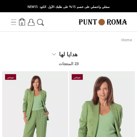
سجلي واحصلي على خصم 15% على طلبك الأول. الكود: NEW15
0
Home
هدايا لها
23 المنتجات