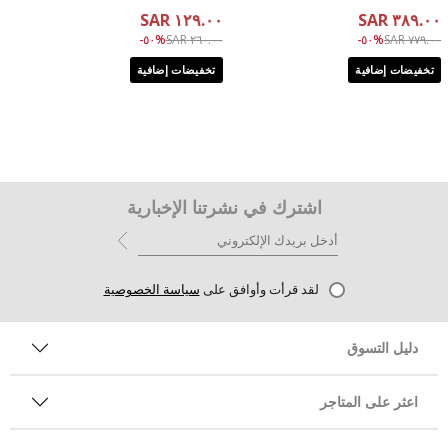
١٢٩.٠٠ SAR
٣٨٩.٠٠ SAR
Price reduced from
to ١٢٩.٠٠ SAR
Price reduced from
to ٣٨٩.٠٠ SAR
%٥٠-
٢٦٠.٠٠ SAR
%٥٠-
٧٧٩.٠٠ SAR
تخفيضات إضافية
تخفيضات إضافية
اشترك في نشرتنا الإخبارية
لقد قرأت وأوافق على
سياسة الخصوصية
دليل التسوق
اعثر على المتاجر