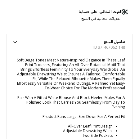
الفيت المثالي، على حسابنا
تعديلات مجانية في المتج
تفاصيل المنتج
ID 37_467062_148
Soft Beige Tones Meet Nature-Inspired Elegance In These Leaf
Print Trousers, Featuring An All-Over Botanical Motif That
Brings Effortless Femininity To Your Everyday Wardrobe. An
Adjustable Drawstring Waist Ensures A Tailored, Comfortable
Fit, While The Relaxed Silhouette Makes Them Equally
Effortlessly Versatile Or Weekend Outings. A Refined Yet Easy-
To-Wear Choice For The Modern Professional.
Pair With A Fitted White Blouse And Block-Heeled Mules For A
Polished Look That Carries You Seamlessly From Day To
Evening.
Product Runs Large, Size Down For A Perfect Fit
All-Over Leaf Print Design
Adjustable Drawstring Waist
Two Side Pockets