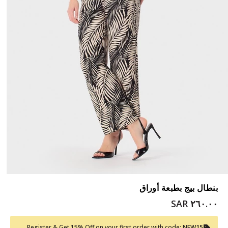
بنطال بيج بطبعة أوراق
٢٦٠.٠٠ SAR
Register & Get 15% Off on your first order with code:
NEW15