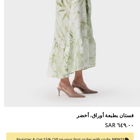
فستان بطبعة أوراق، أخضر
٦٤٩.٠٠ SAR
Register & Get 15% Off on your first order with code:
NEW15