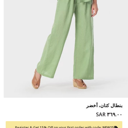
بنطال كتان، أخضر
٣٦٩.٠٠ SAR
Register & Get 15% Off on your first order with code:
NEW15