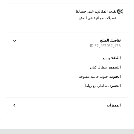
الفيت المثالي، على حسابنا
تعديلات مجانية في المتج
تفاصيل المنتج
ID 37_467032_178
القَصّة
: واسع
التصميم
: بنطال كتان
الجيوب
: جيوب جانبية مفتوحة
الخصر
: مطاطي مع رباط
المميزات