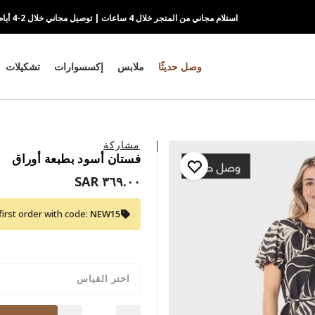
استلام مجاني من المتجر خلال 4 ساعات | توصيل مجاني خلال 2-4 أيام
وصل حديثًا
ملابس
إكسسوارات
تشكيلات
مشاركة
فستان أسود بطبعة أوراق
٣٦٩.٠٠ SAR
first order with code:
NEW15
اختر القياس
Quantity