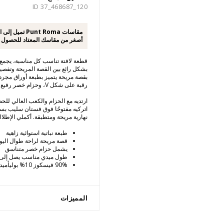
ID 37_468687_120
مقاسات unt Roma
أصغر من مقاسك المعتاد للحصول
قطعة لافتة تناسب كل مناسبة، يجمع 
بشكل رائع بين القصة المريحة وتفص
بقصة مريحة يتميز بطبعة أوراق مجرد
رقبة على شكل V، وحزام خصر رفيع، وقصة منتفشة بلطف.
ارتديه مع الحزام والكعب العالي لل
اتركيه مفتوحًا فوق فستان سليب بس
نهارية مريحة ومتطبقة. أكملي الإطل
طبعة نباتية استوائية زاهية
قصة مريحة لراحة طوال اليو
يشمل حزام خصر متناسق
طول ميدي مناسب يصل إلى ا
90% فيسكوز 10% بوليأميد
المميزات