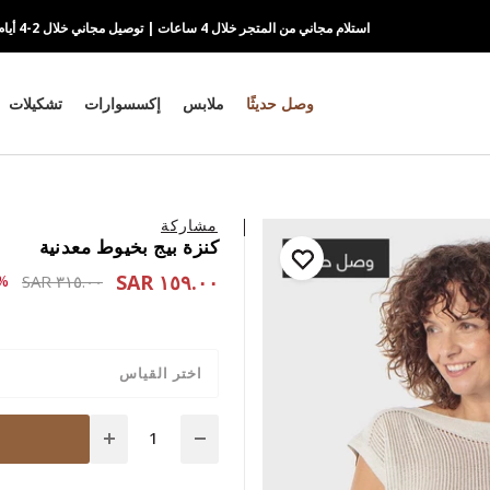
استلام مجاني من المتجر خلال 4 ساعات | توصيل مجاني خلال 2-4 أيام
وصل حديثًا
ملابس
إكسسوارات
تشكيلات
مشاركة
كنزة بيج بخيوط معدنية
١٥٩.٠٠ SAR
 reduced from
to ١٥٩.٠٠ SAR
٥٠-
٣١٥.٠٠ SAR
اختر القياس
Quantity