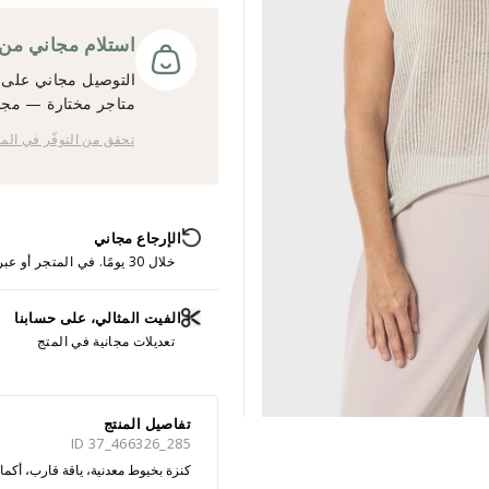
استلام مجاني من المت
التوصيل مجاني على ج
متاجر مختارة — مجانً
تحقق من التوفّر في الم
الإرجاع مجاني
خلال 30 يومًا. في المتجر أو عبر الإنترنت.
الفيت المثالي، على حسابنا
تعديلات مجانية في المتج
تفاصيل المنتج
ID 37_466326_285
كنزة بخيوط معدنية، ياقة قارب، أكم