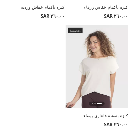
كنزة بأكمام خفاش زرقاء
كنزة بأكمام خفاش وردية
٢٦٠.٠٠ SAR
٢٦٠.٠٠ SAR
كنزة بنقشة فانتازي بيضاء
٢٦٠.٠٠ SAR