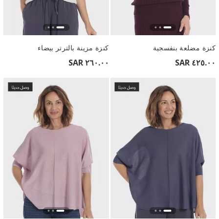
كنزة مضلعة بنفسجية
كنزة مزينة بالترتر بيضاء
٢٦٠.٠٠ SAR
٤٢٥.٠٠ SAR