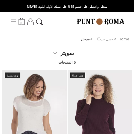
سجلي واحصلي على خصم 15% على طلبك الأول. الكود: NEW15
0
Home
وصل حديثًا
سويتر
سويتر
5 المنتجات