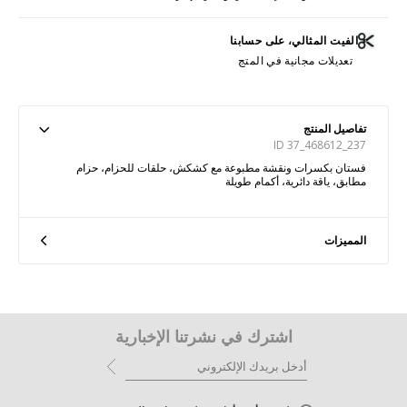
الفيت المثالي، على حسابنا
تعديلات مجانية في المتج
تفاصيل المنتج
ID 37_468612_237
فستان بكسرات ونقشة مطبوعة مع كشكش، حلقات للحزام، حزام
مطابق، ياقة دائرية، أكمام طويلة
المميزات
اشترك في نشرتنا الإخبارية