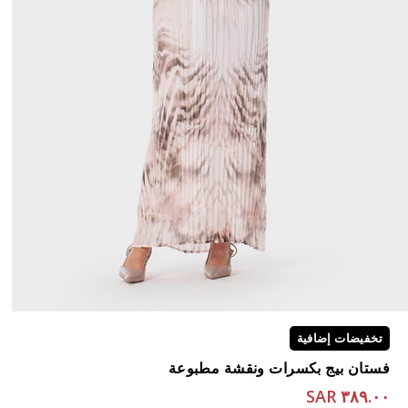
تخفيضات إضافية
فستان بيج بكسرات ونقشة مطبوعة
٣٨٩.٠٠ SAR