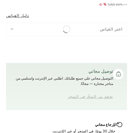
Price reduced from
to ٣٨٩.٠٠ SAR
%٥٠-
٧٧٩.٠٠ SAR
دليل القياس
اختر القياس
توصيل مجاني
التوصيل مجاني على جميع طلباتك. اطلبي عبر الإنترنت واستلمي من
متاجر مختارة — مجانًا.
تحقق من التوفّر في المتجر
الإرجاع مجاني
خلال 30 يومًا. في المتجر أو عبر الإنترنت.