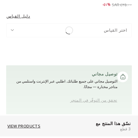
Price reduced from
to ٢٠٩.٠٠ SAR
%٥١-
٤٢٥.٠٠ SAR
دليل القياس
اختر القياس
توصيل مجاني
التوصيل مجاني على جميع طلباتك. اطلبي عبر الإنترنت واستلمي من
متاجر مختارة — مجانًا.
تحقق من التوفّر في المتجر
نسّق هذا المنتج مع
VIEW PRODUCTS
3 قطع