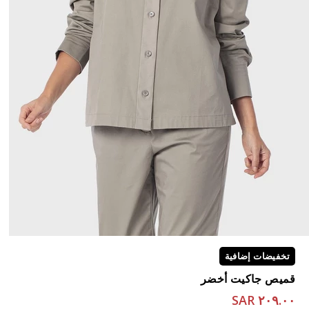
تخفيضات إضافية
قميص جاكيت أخضر
٢٠٩.٠٠ SAR