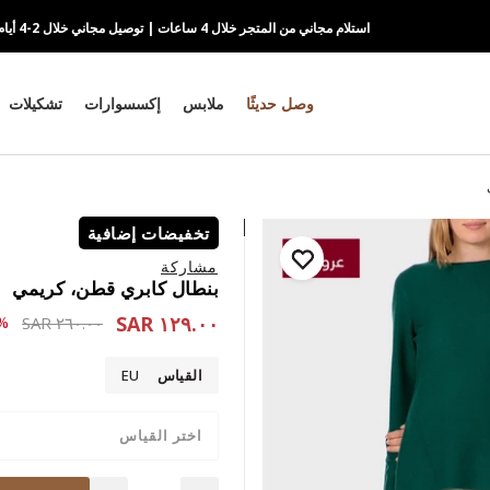
استلام مجاني من المتجر خلال 4 ساعات | توصيل مجاني خلال 2-4 أيام
وصل حديثًا
ملابس
إكسسوارات
تشكيلات
تخفيضات إضافية
مشاركة
بنطال كابري قطن، كريمي
١٢٩.٠٠ SAR
 reduced from
to ١٢٩.٠٠ SAR
٥٠-
٢٦٠.٠٠ SAR
القياس
EU
اختر القياس
Quantity