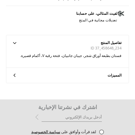
الفيت المثالي، على حسابنا
تعديلات مجانية في المتج
تفاصيل المنتج
ID 37_458648_234
فستان بطبعة أوراق شجر، جيبان جانبيان، فتحة رقبة V، أكمام قصيرة.
المميزات
اشترك في نشرتنا الإخبارية
لقد قرأت وأوافق على
سياسة الخصوصية