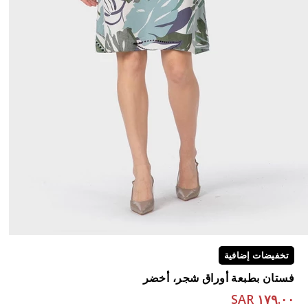
تخفيضات إضافية
فستان بطبعة أوراق شجر، أخضر
١٧٩.٠٠ SAR