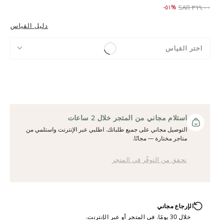
Price reduced from
to ١٧٩.٠٠ SAR
%٥١-
٣٦٩.٠٠ SAR
دليل القياس
اختر القياس
استلام مجاني من المتجر خلال 2 ساعات
التوصيل مجاني على جميع طلباتك. اطلبي عبر الإنترنت واستلمي من
متاجر مختارة — مجانًا.
تحقق من التوفّر في المتجر
الإرجاع مجاني
خلال 30 يومًا. في المتجر أو عبر الإنترنت.