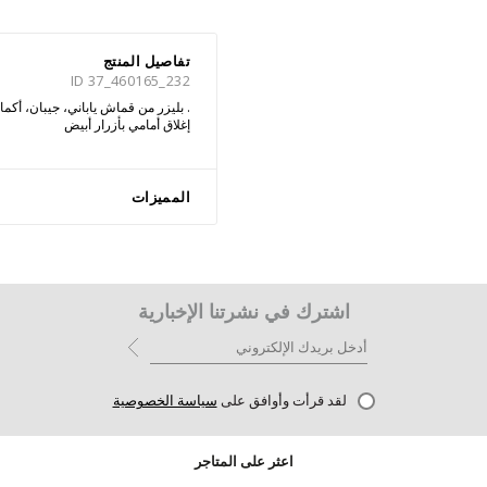
تفاصيل المنتج
ID 37_460165_232
. بليزر من قماش ياباني، جيبان، أكمام
إغلاق أمامي بأزرار أبيض
المميزات
اشترك في نشرتنا الإخبارية
لقد قرأت وأوافق على
سياسة الخصوصية
اعثر على المتاجر