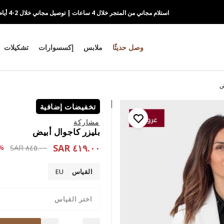
استلام مجاني من المتجر خلال 4 ساعات | توصيل مجاني خلال 2-4 أيام
وصل حديثًا
ملابس
إكسسوارات
تشكيلات
ض
تخفيضات إضافية
مشاركة
بليزر كاجوال أبيض
٤١٩.٠٠ SAR
 reduced from
to ٤١٩.٠٠ SAR
٥٠-
٨٤٥.٠٠ SAR
القياس
EU
اختر القياس
Quantity