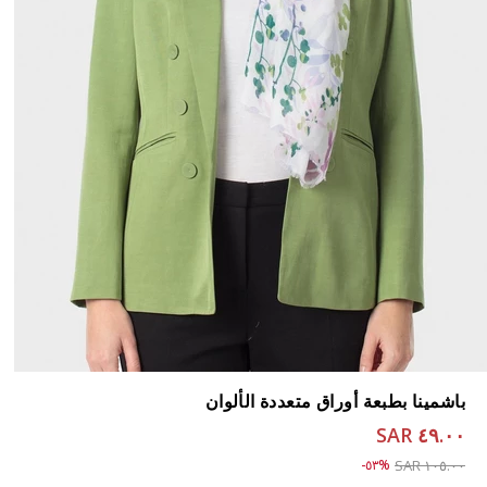
باشمينا بطبعة أوراق متعددة الألوان
٤٩.٠٠ SAR
Price reduced from
to ٤٩.٠٠ SAR
%٥٣-
١٠٥.٠٠ SAR