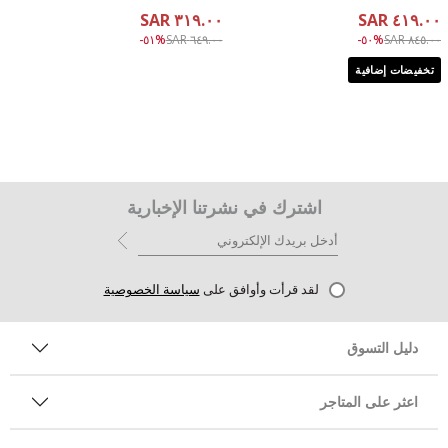
٣١٩.٠٠ SAR
٤١٩.٠٠ SAR
Price reduced from
to ٣١٩.٠٠ SAR
Price reduced from
to ٤١٩.٠٠ SAR
%٥١-
٦٤٩.٠٠ SAR
%٥٠-
٨٤٥.٠٠ SAR
تخفيضات إضافية
اشترك في نشرتنا الإخبارية
لقد قرأت وأوافق على
سياسة الخصوصية
دليل التسوق
اعثر على المتاجر