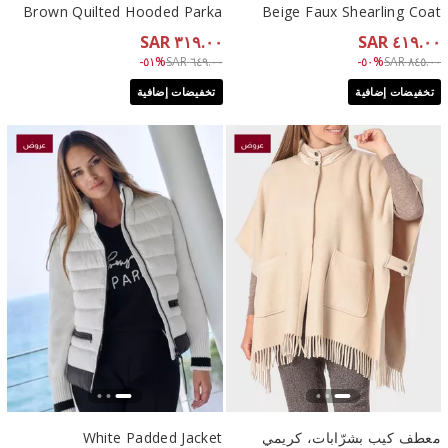
Brown Quilted Hooded Parka
Beige Faux Shearling Coat
٣١٩.٠٠ SAR
٤١٩.٠٠ SAR
Price reduced from
to ٣١٩.٠٠ SAR
Price reduced from
to ٤١٩.٠٠ SAR
%٥١-
٦٤٩.٠٠ SAR
%٥٠-
٨٤٥.٠٠ SAR
تخفيضات إضافية
تخفيضات إضافية
معطف كيب بشرّابات، كريمي
White Padded Jacket