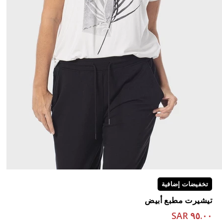
تخفيضات إضافية
تيشيرت مطبع أبيض
٩٥.٠٠ SAR