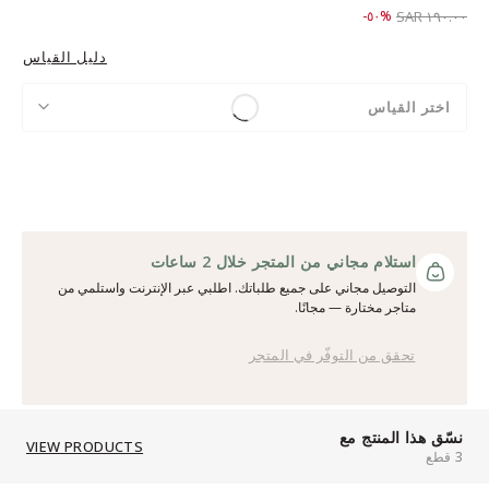
Price reduced from
to ٩٥.٠٠ SAR
%٥٠-
١٩٠.٠٠ SAR
دليل القياس
اختر القياس
استلام مجاني من المتجر خلال 2 ساعات
التوصيل مجاني على جميع طلباتك. اطلبي عبر الإنترنت واستلمي من
متاجر مختارة — مجانًا.
تحقق من التوفّر في المتجر
نسّق هذا المنتج مع
VIEW PRODUCTS
3 قطع